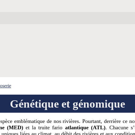
oserie
Génétique et génomique
espèce emblématique de nos rivières. Pourtant, derrière ce
nne (MED)
et la truite fario
atlantique (ATL)
. Chacune s’
 uniques liées au climat, au débit des rivières et aux conditi