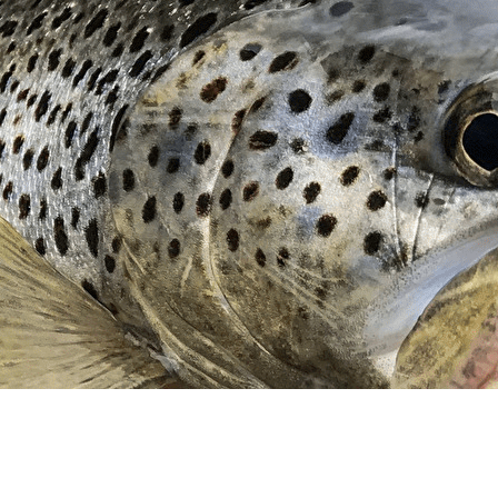
Exporter les lignes sélectionnées
Exporter toutes les colonnes
Exporter uniquement les colonnes affichées
Menu
<
>
Sauvegarde et préservation
Génétique
Pisciculture
Ecloserie
?>
Images de la page d'accueil
Cliquez pour éditer