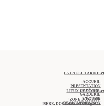
LA GAULE TARINE
▴
▾
ACCUEIL
PRÉSENTATION
MISSIONS
LIEUX DE PÊCHE
▴
▾
GARDERIE
L'ÉQUIPE
ZONE D'ACTION
RÉGLEMENTATION
ISÈRE, DORONS ET TORRENTS