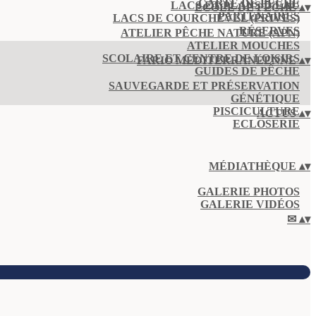
CARTE DE PÊCHE
LACS ET PLANS D'EAU
ECOLE DE PÊCHE
▴
▾
PARTENAIRES
LACS DE COURCHEVEL (PRIVÉS)
RÉSERVES
ATELIER PÊCHE NATURE (APN)
ATELIER MOUCHES
SCOLAIRE ET CENTRE DE LOISIRS
FARIO MÉDITERRANÉENNE
▴
▾
GUIDES DE PÊCHE
SAUVEGARDE ET PRÉSERVATION
GÉNÉTIQUE
PISCICULTURE
ACTUS
▴
▾
ECLOSERIE
MÉDIATHÈQUE
▴
▾
GALERIE PHOTOS
GALERIE VIDÉOS
✉
▴
▾