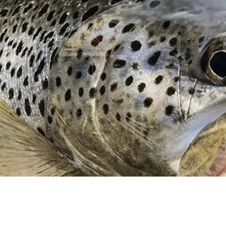
Exporter les lignes sélectionnées
Exporter toutes les colonnes
Exporter uniquement les colonnes affichées
Menu
?>
Images de la page d'accueil
Cliquez pour éditer