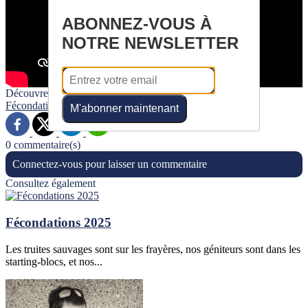
ABONNEZ-VOUS À
NOTRE NEWSLETTER
Découvrez davantage d'articles sur ces thèmes :
Fécondation
Pisciculture
M'abonner maintenant
0 commentaire(s)
Connectez-vous pour laisser un commentaire
Consultez également
Fécondations 2025
Les truites sauvages sont sur les frayères, nos géniteurs sont dans les
starting-blocs, et nos...