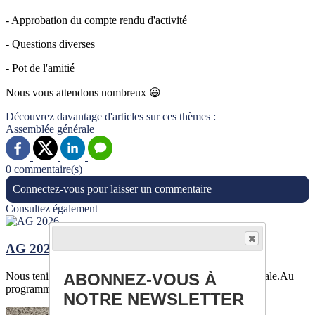
- Approbation du compte rendu d'activité
- Questions diverses
- Pot de l'amitié
Nous vous attendons nombreux 😃
Découvrez davantage d'articles sur ces thèmes :
Assemblée générale
0 commentaire(s)
Connectez-vous pour laisser un commentaire
Consultez également
AG 2026
Nous tenions ce vendredi 20 février notre assemblée générale.Au
ABONNEZ-VOUS À
programme, présentation de...
NOTRE NEWSLETTER