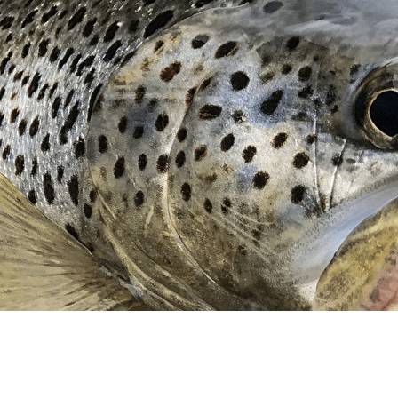
Exporter les lignes sélectionnées
Exporter toutes les colonnes
Exporter uniquement les colonnes affichées
Menu
?>
Images de la page d'accueil
Cliquez pour éditer